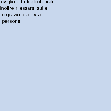
iglie e tutti gli utensili
noltre rilassarsi sulla
nto grazie alla TV a
/5 persone
Powered by
InnoTech Apps